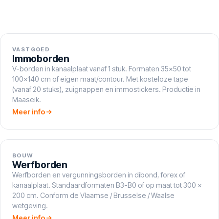
VASTGOED
Immoborden
V-borden in kanaalplaat vanaf 1 stuk. Formaten 35×50 tot
100×140 cm of eigen maat/contour. Met kosteloze tape
(vanaf 20 stuks), zuignappen en immostickers. Productie in
Maaseik.
Meer info
BOUW
Werfborden
Werfborden en vergunningsborden in dibond, forex of
kanaalplaat. Standaardformaten B3-B0 of op maat tot 300 ×
200 cm. Conform de Vlaamse / Brusselse / Waalse
wetgeving.
Meer info